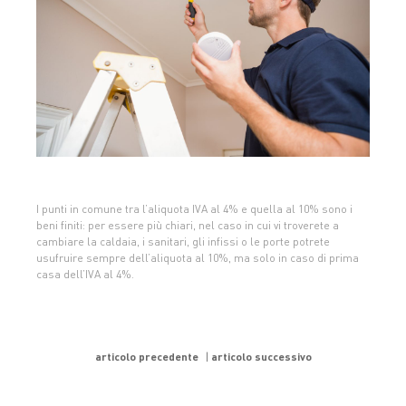
I punti in comune tra l’aliquota IVA al 4% e quella al 10% sono i
beni finiti: per essere più chiari, nel caso in cui vi troverete a
cambiare la caldaia, i sanitari, gli infissi o le porte potrete
usufruire sempre dell’aliquota al 10%, ma solo in caso di prima
casa dell’IVA al 4%.
articolo precedente
articolo successivo