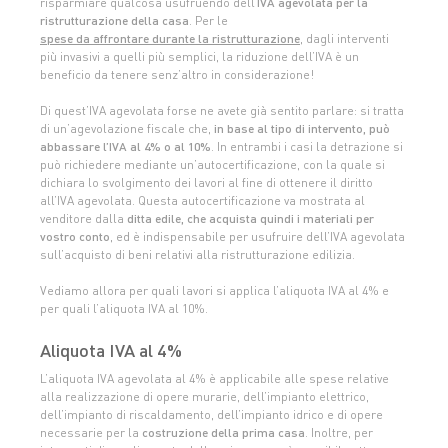
risparmiare qualcosa usufruendo dell’
IVA agevolata per la
ristrutturazione della casa
. Per le
spese da affrontare durante la ristrutturazione
, dagli interventi
più invasivi a quelli più semplici, la riduzione dell’IVA è un
beneficio da tenere senz’altro in considerazione!
Di quest’IVA agevolata forse ne avete già sentito parlare: si tratta
di un’agevolazione fiscale che,
in base al tipo di intervento, può
abbassare l’IVA al 4% o al 10%
. In entrambi i casi la detrazione si
può richiedere mediante un’autocertificazione, con la quale si
dichiara lo svolgimento dei lavori al fine di ottenere il diritto
all’IVA agevolata. Questa autocertificazione va mostrata al
venditore dalla
ditta edile, che acquista quindi i materiali per
vostro conto
, ed è indispensabile per usufruire dell’IVA agevolata
sull’acquisto di beni relativi alla ristrutturazione edilizia.
Vediamo allora per quali lavori si applica l’aliquota IVA al 4% e
per quali l’aliquota IVA al 10%.
Aliquota IVA al 4%
L’aliquota IVA agevolata al 4% è applicabile alle spese relative
alla realizzazione di opere murarie, dell’impianto elettrico,
dell’impianto di riscaldamento, dell’impianto idrico e di opere
necessarie per la
costruzione della prima casa
. Inoltre, per