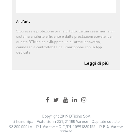
Antifurto
Sicurezza e protezione prima di tutto. La tua casa merita un
sistema antifurto efficiente e dalle prestazioni elevate, per
questo BTicino ha sviluppato un allarme innovativo,
connesso e controllabile da Smartphone con la App
dedicata.
Leggi di più
Copyright 2019 BTicino SpA
BTicino Spa - Viale Borri 231, 21100 Varese - Capitale sociale
98.800.000 i.v. - R.I. Varese e C.F./P.I. 10991860155 - R.E.A. Varese
237038