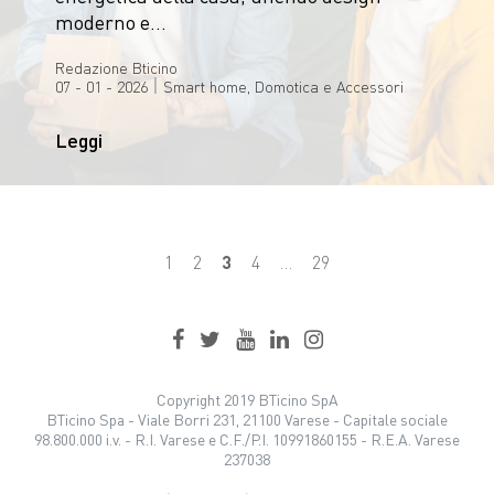
moderno e…
Redazione Bticino
|
07 - 01 - 2026
Smart home, Domotica e Accessori
Leggi
1
2
3
4
…
29
Copyright 2019 BTicino SpA
BTicino Spa - Viale Borri 231, 21100 Varese - Capitale sociale
98.800.000 i.v. - R.I. Varese e C.F./P.I. 10991860155 - R.E.A. Varese
237038