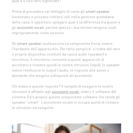
qual è il loro vero significato?
Prima di procedere nel dettaglio di come gli
smart speaker
funzionano e possano rivelarsi utili nella gestione quotidiana
della casa, è opportuno spiegare qual è la differenza tra questi e
gli
assistenti vocali
, perché spesso i due termini vengono usati
impropriamente come sinonimi.
Gli
smart speaker
costituiscono la componente fisica, ovvero
l’hardware dell’apparecchio. Per farla semplice: si tratta del vero
e proprio dispositivo costituto da cassa audio (speaker) e
microfono. Il microfono consente a questi apparecchi di
ascoltarci e ricevere quindi le nostre istruzioni (input), lo speaker
invece restituisce in output l’audio, le risposte alle azioni o
domande che vengono sottoposte all’assistente.
Chi elabora queste risposte? Il compito di eseguire le nostre
istruzioni è affidato agli
assistenti vocali
, ovvero il software del
sistema. Ed è proprio questa componente software che rende gli
speaker “smart”. L’assistente vocale si occupa quindi di ricevere
le istruzioni ed eseguirle.