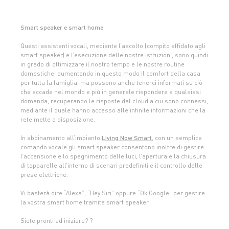
Smart speaker e smart home
Questi assistenti vocali, mediante l’ascolto (compito affidato agli
smart speaker) e l’esecuzione delle nostre istruzioni, sono quindi
in grado di ottimizzare il nostro tempo e le nostre routine
domestiche, aumentando in questo modo il comfort della casa
per tutta la famiglia; ma possono anche tenerci informati su ciò
che accade nel mondo e più in generale rispondere a qualsiasi
domanda, recuperando le risposte dal cloud a cui sono connessi,
mediante il quale hanno accesso alle infinite informazioni che la
rete mette a disposizione.
In abbinamento all’impianto
Living Now Smart
, con un semplice
comando vocale gli smart speaker consentono inoltre di gestire
l’accensione e lo spegnimento delle luci, l’apertura e la chiusura
di tapparelle all’interno di scenari predefiniti e il controllo delle
prese elettriche.
Vi basterà dire “Alexa”, “Hey Siri” oppure “Ok Google” per gestire
la vostra smart home tramite smart speaker.
Siete pronti ad iniziare? ?