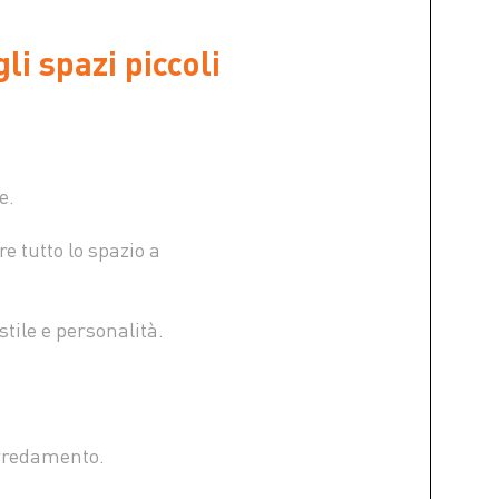
i spazi piccoli
e.
e tutto lo spazio a
tile e personalità.
arredamento.