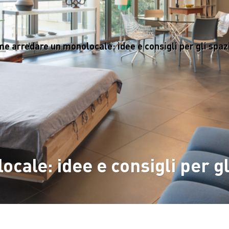
e arredare un monolocale: idee e consigli per gli spazi
ale: idee e consigli per gli