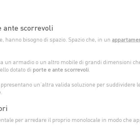
 ante scorrevoli
te, hanno bisogno di spazio. Spazio che, in un
appartamen
a un armadio o un altro mobile di grandi dimensioni che 
ello dotato di
porte e ante scorrevoli
.
rappresentano un’altra valida soluzione per suddividere le
e.
ori
tale per arredare il proprio monolocale in modo che ap