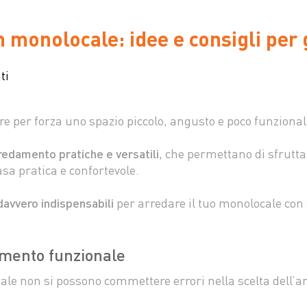
monolocale: idee e consigli per gl
ti
 per forza uno spazio piccolo, angusto e poco funzional
rredamento pratiche e versatili
, che permettano di sfruttar
sa pratica e confortevole.
 davvero indispensabili
per arredare il tuo monolocale con s
mento funzionale
le non si possono commettere errori nella scelta dell’