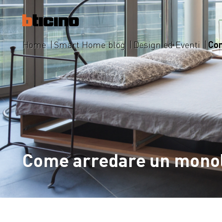
Home
Smart Home blog
Design ed Eventi
Com
Come arredare un monoloc